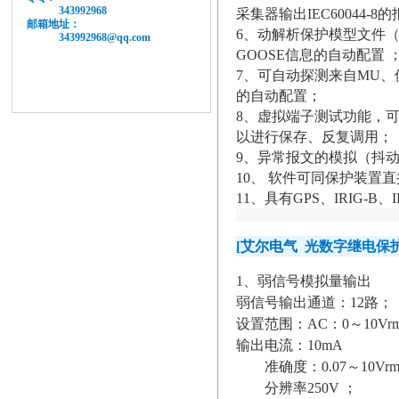
343992968
采集器输出
IEC60044-8
的
邮箱地址：
6
、动解析保护模型文件
343992968@qq.com
GOOSE
信息的自动配置 
7
、可自动探测来自
MU
、
的自动配置；
8
、虚拟端子测试功能，
以进行保存、反复调用；
9
、异常报文的模拟（抖
10
、 软件可同保护装置
11
、具有
GPS
、
IRIG-B
、
[
艾尔电气
光数字继电保
1
、弱信号模拟量输出
弱信号输出通道：
12
路；
设置范围：
AC
：
0
～
10Vrm
输出电流：
10mA
准确度：
0.07
～
10Vrm
分辨率
250V
；