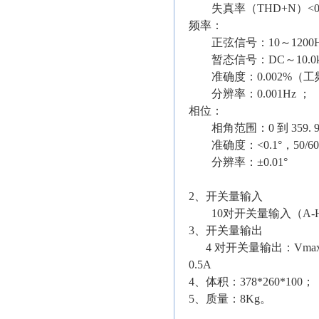
失真率（
THD+N
）
<
频率：
正弦信号：
10
～
1200
暂态信号：
DC
～
10.0
准确度：
0.002%
（工
分辨率：
0.001Hz
；
相位：
相角范围：
0
到
359. 
准确度：
<0.1
°，
50/6
分辨率：±
0.01
°
2
、开关量输入
10
对开关量输入（
A-
3
、开关量输出
4
对开关量输出：
Vma
0.5A
4
、体积：
378*260*100
；
5
、质量：
8Kg
。