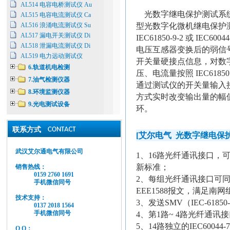
AL514 电容电桥测试仪 Au
光数字继电保护测试系统
AL515 电容电流测试仪 Ca
型光数字化微机继电保护
AL516 浪涌电流测试仪 Su
AL517 漏电开关测试仪 Di
IEC61850-9-2
或
IEC60044
AL518 泄漏电流测试仪 Di
电压互感器变换后的弱信
AL519 电力远动测试仪
开关量硬接点信息，对数
6.轨道机电检测
压、电流量按照
IEC6185
7.油气检测仪器
通过测试仪的开关量输入
8.环境监测仪器
方式实时改变输出量的幅
9.光电测试设备
环。
联系方式
[
艾尔电气
光数字继电保
武汉艾尔通电气有限公司
1
、
16
路光纤通讯接口，
新标准；
销售热线：
0159 2760 1691
2
、每组光纤通讯接口可
手机微信同号
EEE1588
报文，满足南网
技术支持：
3
、发送
SMV
（
IEC-61850-
0137 2018 1564
手机微信同号
4
、第
1
路
~ 4
路光纤通讯接
5
、
14
路独立的
IEC60044-7
Q Q：