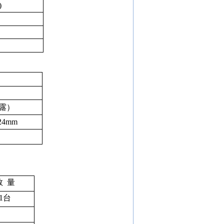
)
）
露）
24mm
数
量
1
台