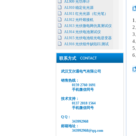
AL909 光功率计
AL910 稳定化光源
[
AL911 红光光源（红光笔）
AL912 光纤熔接机
1
AL913 光伏微电网仿真测试仪
2
AL914 光伏电池测试仪
3
AL915 光伏电池组光电逆变器
4
AL916 光伏组件缺陷EL测试
5
6
联系方式
[
武汉艾尔通电气有限公司
销售热线：
0159 2760 1691
手机微信同号
技术支持：
0137 2018 1564
手机微信同号
Q Q：
343992968
邮箱地址：
343992968@qq.com