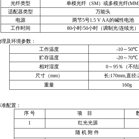
光纤类型
单模光纤（
SM
）或多模光纤
(MM
适配器类型
万能头
电源
两节
5
号
1.5 V AA
的碱性电池
工作时间
80
小时
/50
小时（调制光
/
连续光
物理及环境参数：
工作温度
-10
～
50
℃
贮存温度
-20
～
70
℃
相对湿度
0
～
95
％（不结
尺寸（
mm
）
长
:
170mm
,
直径
:
重量
160g
标准配置：
序 号
项
目
1
红光光源
随 机 附 件