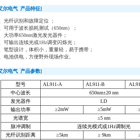
艾尔电气
产品特征
]
、光纤识别和故障定位
；
、可用于波长损耗测试（
650nm
）；
、大功率
650nm
激光发光器件；
、可输出连续光或
1Hz
调变闪烁光；
、笔型设计，体积小，重量轻，易于携带；
、电池供电，方便野外现场作业。
艾尔电气
产品参数
]
型号
AL911-A
AL911-B
AL91
中心波长
650nm
±
20 nm
发光器件
LD
≥
2mW
≥
5mW
输出功率
光谱宽
≤
5 nm
脉冲调制
连续光模式或
1Hz
调制光
光纤识别距离
≥
5km
≥
9km