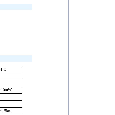
1-C
≥
10mW
≥
15km