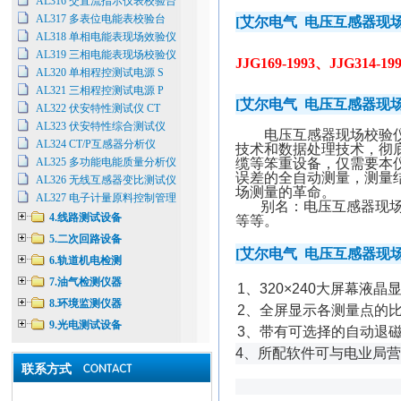
AL316 交直流指示仪表校验台
AL317 多表位电能表校验台
[
艾尔电气
电压互感器现
AL318 单相电能表现场效验仪
AL319 三相电能表现场校验仪
JJG169-1993
、
JJG314-19
AL320 单相程控测试电源 S
AL321 三相程控测试电源 P
[
艾尔电气
电压互感器现
AL322 伏安特性测试仪 CT
AL323 伏安特性综合测试仪
电压互感器现场校验
AL324 CT/P互感器分析仪
技术和数据处理技术，彻
AL325 多功能电能质量分析仪
缆等笨重设备，仅需要本
误差的全自动测量，测量
AL326 无线互感器变比测试仪
场测量的革命。
AL327 电子计量原料控制管理
别名：电压互感器现
4.线路测试设备
等等。
5.二次回路设备
[
艾尔电气
电压互感器现
6.轨道机电检测
7.油气检测仪器
1
、
320
×
240
大屏幕液晶
8.环境监测仪器
2
、
全屏显示各测量点的比
9.光电测试设备
3
、
带有可选择的自动退
4、所配软件可与电业局
联系方式