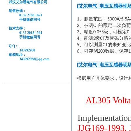
武汉艾尔通电气有限公司
[
艾尔电气
电压互感器现
销售热线：
0159 2760 1691
1
、测量范围：
5000A/5
-5A
手机微信同号
2
、被测
CT
的额定二次负荷
技术支持：
3
、精度
0.05S
级，可检定
0.
0137 2018 1564
手机微信同号
4
、能测
S
级
CT
及带磁分路
5
、可以测量
CT
的未知变比
Q Q：
343992968
6
、可存储
200
数据、保存
1
邮箱地址：
343992968@qq.com
[
艾尔电气
电压互感器现
根据用户具体要求，设计
AL305 Volt
Implementation
JJG169-1993,