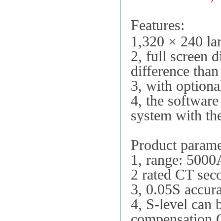
Features:
1,320 × 240 la
2, full screen 
difference than
3, with optiona
4, the softwar
system with th
Product parame
1, range: 5000
2 rated CT se
3, 0.05S accur
4, S-level can
compensation 