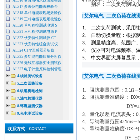
AL316 交直流指示仪表校验台
别名：二次负荷测试
AL317 多表位电能表校验台
AL318 单相电能表现场效验仪
[
艾尔电气
二次负荷在线
AL319 三相电能表现场校验仪
AL320 单相程控测试电源 S
1、
二次负荷测试，采用
AL321 三相程控测试电源 P
2、
自动切换量程：根据
AL322 伏安特性测试仪 CT
3、
测量精度高、范围广
AL323 伏安特性综合测试仪
AL324 CT/P互感器分析仪
4、
仪器可对电源频率、
AL325 多功能电能质量分析仪
5、
中文界面大屏幕显示
AL326 无线互感器变比测试仪
AL327 电子计量原料控制管理
[
艾尔电气
二次负荷在线
4.线路测试设备
5.二次回路设备
1
、阻抗测量范围：
0.1
Ω
—5
6.轨道机电检测
2
、阻抗测量准确度：
DX=
7.油气检测仪器
DY=
±
8.环境监测仪器
9.光电测试设备
3
、量化误差 电流表头：
0
4
、导纳测量范围
:0.1ms—5
联系方式
5
、导纳测量准确度
: DX=
±
DY=
±