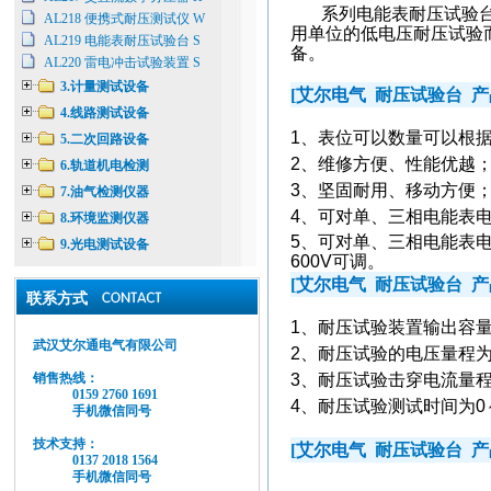
系列电能表耐压试验
AL218 便携式耐压测试仪 W
用单位的低电压耐压试验
AL219 电能表耐压试验台 S
备。
AL220 雷电冲击试验装置 S
3.计量测试设备
[
艾尔电气
耐压试验台
产
4.线路测试设备
1
、表位可以数量可以根
5.二次回路设备
2、维修方便、性能优越
6.轨道机电检测
3、坚固耐用、移动方便
7.油气检测仪器
4、可对单、三相电能表
8.环境监测仪器
5
、可对单、三相电能表
9.光电测试设备
600V
可调。
[
艾尔电气
耐压试验台
产
联系方式
1
、耐压试验装置输出容
武汉艾尔通电气有限公司
2
、耐压试验的电压量程
销售热线：
3、耐压试验击穿电流量
0159 2760 1691
4、耐压试验测试时间为
0
手机微信同号
技术支持：
[
艾尔电气
耐压试验台
产
0137 2018 1564
手机微信同号