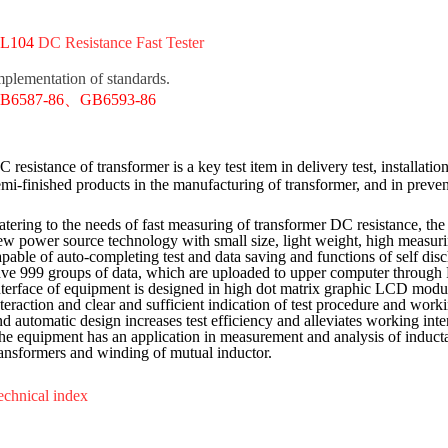
L104
DC Resistance Fast Tester
mplementation of standards.
B6587-86
、
GB6593-86
 resistance of transformer is a key test item in delivery test, installatio
emi-finished products in the manufacturing of transformer, and in preven
atering to the needs of fast measuring of transformer DC resistance, th
ew power source technology with small size, light weight, high measur
apable of auto-completing test and data saving and functions of self disc
ave 999 groups of data, which are uploaded to upper computer through
nterface of equipment is designed in high dot matrix graphic LCD modu
nteraction and clear and sufficient indication of test procedure and worki
nd automatic design increases test efficiency and alleviates working inten
he equipment has an application in measurement and analysis of induct
ransformers and winding of mutual inductor.
echnical index