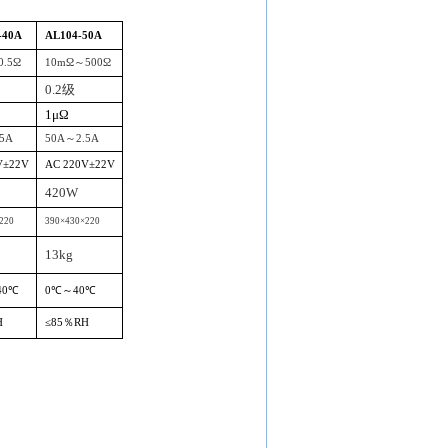
-40A
AL104-50A
0.5
Ω
10m
Ω～
500
Ω
0.2
级
1
μΩ
.5A
50A
～
2.5A
V
±
22V
AC 220V
±
22V
420W
220
390
×
430
×
220
13kg
40
℃
0
℃～
40
℃
H
≤
85
％
RH
仪 电源变压器 测试仪 检测仪器 检测设备 露