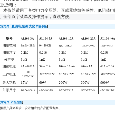
过度放电；
、
本仪器适用于各类电力变压器、互感器绕组等感性、低阻值电
、
全部汉字菜单及操作提示，直观方便。
直流电阻测试仪
]
艾尔电气
产品参数
型号
AL104-3A
AL104-5A
AL104-10A
AL104-20A
AL104-40A
测量范围
1m
Ω～
2k
Ω
0
～
20K
Ω
1
μΩ～
20K
Ω
1
μΩ～
0.5
Ω
1
μΩ～
20K
Ω
测量精度
0.2
级
0.2
级
0.2
级
0.2
级
0.2
级
分辨率
1
μΩ
1
μΩ
1
μΩ
1
μΩ
1
μΩ
测试电流
2A
～
0.02A
3A
～
01A
10A
～
0.1mA
20A
～
1A
40A
～
2.5A
AC
工作电压
AC 220V
±
22V
AC 220V
±
22V
AC 220V
±
22V
AC 220V
±
22
220V
±
22V
最大功耗
15W
60W
200W
600W
900W
外形尺寸
335
×
275
×
175
330
×
260
×
240
370
×
260
×
140
400
×
200
×
425
390
×
430
×
220
]
艾尔电气
产品选型
据用户具体要求，设计相应的产品配置方案。