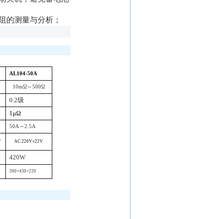
阻的测量与分析；
AL104-50A
10m
Ω～
500
Ω
0.2
级
1
μΩ
50A
～
2.5A
V
AC 220V
±
22V
420W
390
×
430
×
220