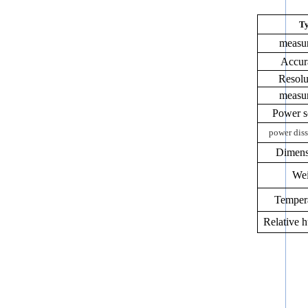
T
measu
Accur
Resolu
measu
Power s
power diss
Dimens
Wei
Temper
Relative 
直