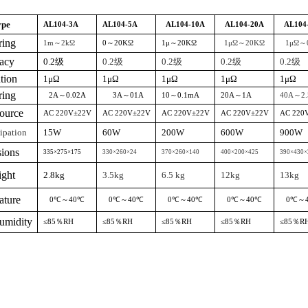
ype
AL104-3A
AL104-5A
AL104-10A
AL104-20A
AL104
ring
1m
～
2k
Ω
0
～
20K
Ω
1
μ～
20K
Ω
1
μΩ～
20K
Ω
1
μΩ～
acy
0.2
级
0.2
级
0.2
级
0.2
级
0.2
级
tion
1
μΩ
1
μΩ
1
μΩ
1
μΩ
1
μΩ
ring
2A
～
0.02A
3A
～
01A
10
～
0.1mA
20A
～
1A
40A
～
2
ource
AC 220V
±
22V
AC 220V
±
22V
AC 220V
±
22V
AC 220V
±
22V
AC 220
ipation
15W
60W
200W
600W
900W
ions
335
×
275
×
175
330
×
260
×
24
370
×
260
×
140
400
×
200
×
425
390
×
430
×
ght
2.8kg
3.5kg
6.5 kg
12kg
13kg
ature
0
℃～
40
℃
0
℃～
40
℃
0
℃～
40
℃
0
℃～
40
℃
0
℃～
humidity
≤
85
％
RH
≤
85
％
RH
≤
85
％
RH
≤
85
％
RH
≤
85
％
R
流电阻测试仪 电阻测试仪 回路电阻测试仪 變壓器 電阻 电力变压器 接地电阻测试