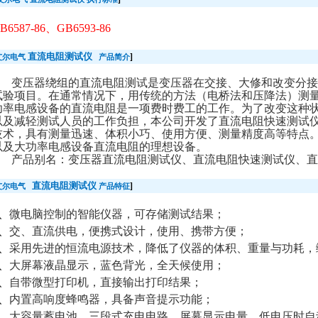
B6587-86
、
GB6593-86
直流电阻测试仪
]
艾尔电气
产品简介
变压器绕组的直流电阻测试是变压器在交接、大修和改变分接
试验项目。在通常情况下，用传统的方法（电桥法和压降法）测
功率电感设备的直流电阻是一项费时费工的工作。为了改变这种
以及减轻测试人员的工作负担，本公司开发了直流电阻快速测试
技术，具有测量迅速、体积小巧、使用方便、测量精度高等特点
以及大功率电感设备直流电阻的理想设备。
产品别名：变压器直流电阻测试仪、直流电阻快速测试仪、直
直流电阻测试仪
]
艾尔电气
产品特征
、
微电脑控制的智能仪器，可存储测试结果；
、
交、直流供电，便携式设计，使用、携带方便；
、
采用先进的恒流电源技术，降低了仪器的体积、重量与功耗，
、
大屏幕液晶显示，蓝色背光，全天候使用；
、
自带微型打印机，直接输出打印结果；
、
内置高响度蜂鸣器，具备声音提示功能；
、
大容量蓄电池，三段式充电电路，屏幕显示电量，低电压时自