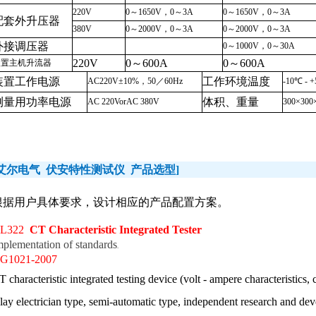
220V
0～1650V，0～3A
0～1650V，0～3A
配套外升压器
380V
0～2000V，0～3A
0～2000V，0～3A
外接调压器
0～1000V，0～30A
220V
0～600A
0～600A
装置主机升流器
装置工作电源
工作环境温度
AC220V±10%，50／60Hz
-10℃ - 
测量用功率电源
体积、重量
AC 220V
or
AC 380V
300×300
艾尔电气
伏安特性测试仪
产品选型
]
根据用户具体要求，设计相应的产品配置方案。
L322
CT Characteristic Integrated Tester
mplementation of standards
.
JG1021-2007
T characteristic integrated testing device (volt - ampere characteristics,
elay electrician type, semi-automatic type, independent research and dev