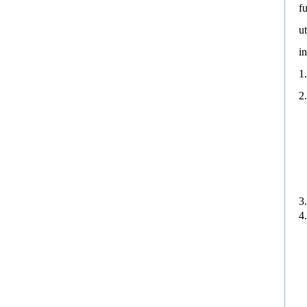
f
ut
i
1
2
3
4