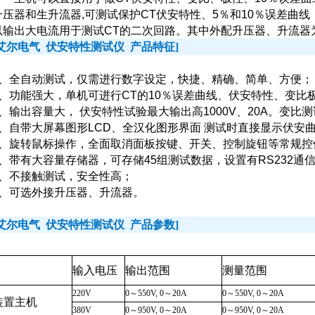
升压器和生升流器
,
可测试保护
CT
伏安特性、
5
％和
10
％误差曲线
以输出大电流用于测试
CT
的二次回路。其中外配升压器、升流器
艾尔电气
伏安特性测试仪
产品特征
]
1、全自动测试，仅需进行数字设定，快捷、精确、简单、方便；
2、功能强大，单机可进行
CT
的
10
％误差曲线、伏安特性、变比
3、输出容量大， 伏安特性试验最大输出高
1000V
、
20A
。变比测
4、自带大屏幕图形
LCD
、全汉化图形界面 测试时直接显示伏安
5、旋转鼠标操作，全面取消面板按键、开关、控制旋钮等常规控
6、带有大容量存储器，可存储
45
组测试数据，设置有
RS232
通
7、不接触测试，安全性高；
8、可选外接升压器、升流器。
艾尔电气
伏安特性测试仪
产品参数
]
输入电压
输出范围
测量范围
220V
0～550V, 0～20A
0～550V, 0～20A
装置主机
380V
0～950V, 0～20A
0～950V, 0～20A