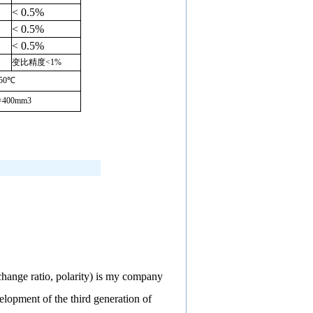
< 0.5%
< 0.5%
< 0.5%
变比精度<1%
+50℃
×400mm3
 change ratio, polarity) is my company
elopment of the third generation of