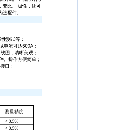
，变比、 极性，还可
为选配件。
极性测试等；
试电流可达
600A
；
曲线图，清晰美观；
件。操作方便简单；
信接口；
测量精度
< 0.5%
< 0.5%