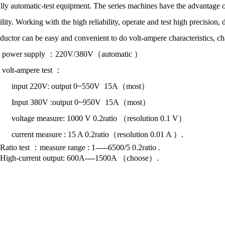
ully automatic-test equipment. The series machines have the advantage 
ility. Working with the high reliability, operate and test high precision, 
nductor
can be easy and convenient to do volt-ampere characteristics, chan
. power supply
：
220V/380V
（
automatic
）
. volt-ampere test
：
input 220V: output 0~550V
15A
（
most
）
Input 380V :output 0~950V
15A
（
most
）
voltage measure: 1000 V 0.2ratio
（
resolution 0.1 V
）
current measure : 15 A 0.2ratio
（
resolution 0.01 A
）
.
.Ratio test
：
measure range : 1-----6500/5 0.2ratio .
.High-current output: 600A----1500A
（
choose
）
.
互感器 测试仪 露点仪 测试仪器 互感器变比 综合测试仪 
电流互感器变比 测试器 環境測試 变比 互感器厂 ct变比 
流 互感器伏安特性测试仪 变比测试仪 電流器 互感器特性综